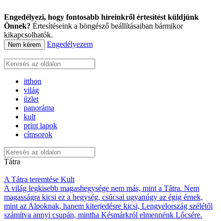
Engedélyezi, hogy fontosabb híreinkről értesítést küldjünk
Önnek?
Értesítéseink a böngésző beállításaiban bármikor
kikapcsolhatók.
Engedélyezem
Nem kérem
itthon
világ
üzlet
panoráma
kult
print lapok
címsorok
Tátra
A Tátra teremtése
Kult
A világ legkisebb magashegysége nem más, mint a Tátra. Nem
magasságra kicsi ez a hegység, csúcsai ugyanúgy az égig érnek,
mint az Alpoknak, hanem kiterjedésre kicsi, Lengyelország szélétől
számítva annyi csupán, mintha Késmárkról elmennénk Lőcsére.