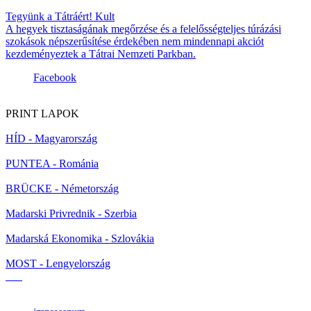
Tegyünk a Tátráért!
Kult
A hegyek tisztaságának megőrzése és a felelősségteljes túrázási
szokások népszerűsítése érdekében nem mindennapi akciót
kezdeményeztek a Tátrai Nemzeti Parkban.
Facebook
PRINT LAPOK
HÍD - Magyarország
PUNTEA - Románia
BRÜCKE - Németország
Madarski Privrednik - Szerbia
Madarská Ekonomika - Szlovákia
MOST - Lengyelország