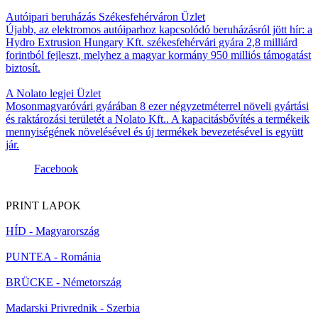
Autóipari beruházás Székesfehérváron
Üzlet
Újabb, az elektromos autóiparhoz kapcsolódó beruházásról jött hír: a
Hydro Extrusion Hungary Kft. székesfehérvári gyára 2,8 milliárd
forintból fejleszt, melyhez a magyar kormány 950 milliós támogatást
biztosít.
A Nolato legjei
Üzlet
Mosonmagyaróvári gyárában 8 ezer négyzetméterrel növeli gyártási
és raktározási területét a Nolato Kft.. A kapacitásbővítés a termékeik
mennyiségének növelésével és új termékek bevezetésével is együtt
jár.
Facebook
PRINT LAPOK
HÍD - Magyarország
PUNTEA - Románia
BRÜCKE - Németország
Madarski Privrednik - Szerbia