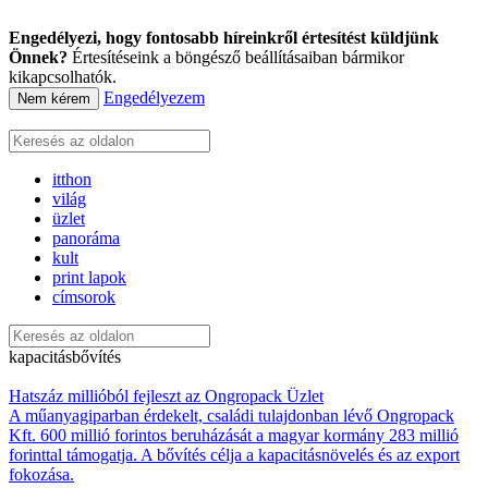
Engedélyezi, hogy fontosabb híreinkről értesítést küldjünk
Önnek?
Értesítéseink a böngésző beállításaiban bármikor
kikapcsolhatók.
Engedélyezem
Nem kérem
itthon
világ
üzlet
panoráma
kult
print lapok
címsorok
kapacitásbővítés
Hatszáz millióból fejleszt az Ongropack
Üzlet
A műanyagiparban érdekelt, családi tulajdonban lévő Ongropack
Kft. 600 millió forintos beruházását a magyar kormány 283 millió
forinttal támogatja. A bővítés célja a kapacitásnövelés és az export
fokozása.